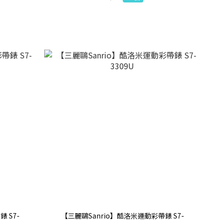
 S7-
【三麗鷗Sanrio】酷洛米運動彩帶錶 S7-