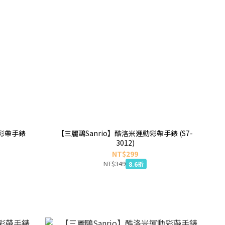
動彩帶手錶
【三麗鷗Sanrio】酷洛米運動彩帶手錶 (S7-
3012)
NT$299
NT$349
8.6折