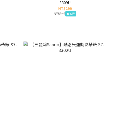
3309U
NT$299
NT$349
8.6折