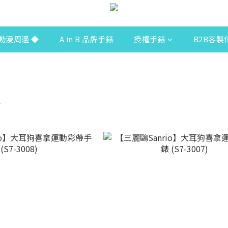
動漫周邊 ◆
A in B 品牌手錶
授權手錶
B2B客製
錶