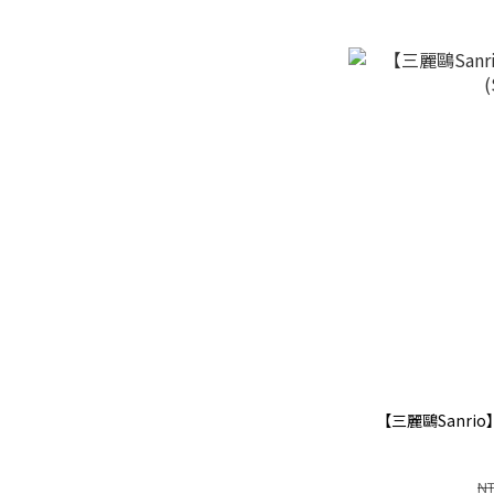
【三麗鷗Sanri
NT