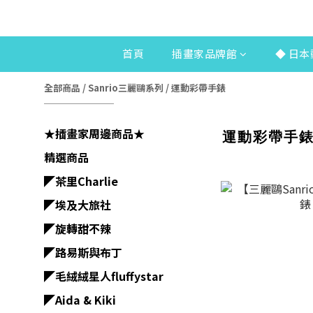
首頁
插畫家品牌館
◆ 日本
全部商品
/
Sanrio三麗鷗系列
/
運動彩帶手錶
★插畫家周邊商品★
運動彩帶手
精選商品
◤茶里Charlie
◤埃及大旅社
◤旋轉甜不辣
◤路易斯與布丁
◤毛絨絨星人fluffystar
◤Aida & Kiki