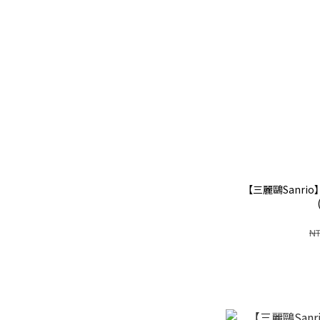
【三麗鷗Sanri
NT