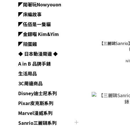
◤鬧著玩Nowyouon
◤床編故事
◤伍佰是一隻貓
◤金銀喵 Kim&Yim
【三麗鷗Sanr
◤扭蛋雞
◆ 日本動漫周邊 ◆
NT
A in B 品牌手錶
生活用品
3C周邊商品
Disney迪士尼系列
Pixar皮克斯系列
Marvel漫威系列
Sanrio三麗鷗系列