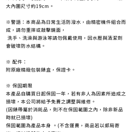
大內圍尺寸約19cm。
※警語：本商品為日常生活防潑水，由精密機件組合而
成，請勿重摔或敲擊鏡面，
洗手、洗澡與游泳等請勿佩戴使用，因水壓與清潔劑
會破壞防水結構。
※ 配件：
附原廠精緻包裝錶盒，保證卡。
※ 保固期限
本產品自購買日起保固一年，若有非人為因素所造成之
損壞，本公司將給予免費之調整與維修。
(因錶帶屬於消耗品，則不在保固範圍之內，除非新品
時就已損壞)
保固範圍為產品本身 。(不含運費，商品若以郵局寄