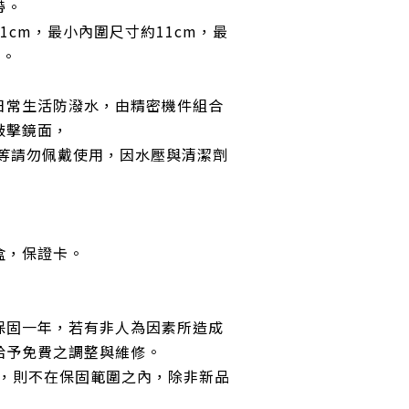
帶
。
1cm，
最小內圍尺寸約11cm，最
m。
日常生活防潑水，由精密機件組合
敲擊鏡面，
等請勿佩戴使用，因水壓與清潔劑
盒，保證卡。
保固一年，若有非人為因素所造成
給予免費之調整與維修。
品，則不在保固範圍之內，除非新品