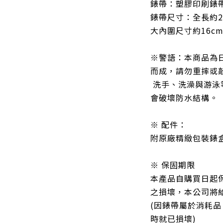
錶帶：塑膠印刷錶
錶帶尺寸：全長約2
大內圍尺寸約16c
※警語：本商品為
而成，請勿重摔或
洗手、洗澡與游泳
會破壞防水結構。
※ 配件：
附原廠精緻包裝錶
※ 保固期限
本產品自購買日起
之損壞，本公司將
(因錶帶屬於消耗
時就已損壞)