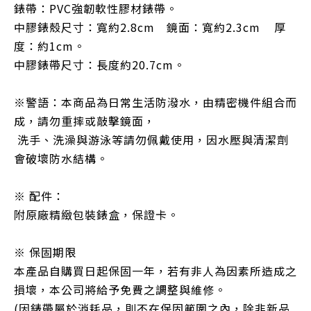
錶帶：PVC強韌軟性膠材錶帶。
中膠錶殼尺寸：
寬約2.8cm 鏡面：寬約2.3cm 厚
度：約1cm。
中膠錶帶尺寸：
長度約20.7cm。
※警語：本商品為日常生活防潑水，由精密機件組合而
成，請勿重摔或敲擊鏡面，
洗手、洗澡與游泳等請勿佩戴使用，因水壓與清潔劑
會破壞防水結構。
※ 配件：
附原廠精緻包裝錶盒，保證卡。
※ 保固期限
本產品自購買日起保固一年，若有非人為因素所造成之
損壞，本公司將給予免費之調整與維修。
(因錶帶屬於消耗品，則不在保固範圍之內，除非新品