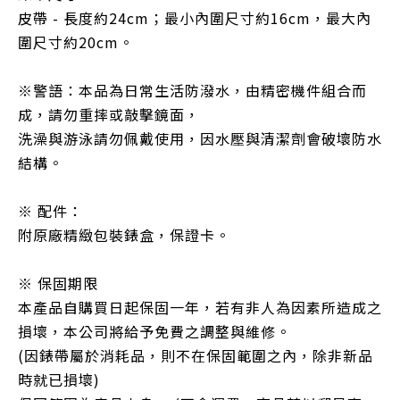
皮帶 -
長度約24cm；最小內圍尺寸約16cm，最大內
圍尺寸約20cm。
※警語：本品為日常生活防潑水，由精密機件組合而
成，請勿重摔或敲擊鏡面，
洗澡與游泳請勿佩戴使用，因水壓與清潔劑會破壞防水
結構。
※ 配件：
附原廠精緻包裝錶盒，保證卡。
※ 保固期限
本產品自購買日起保固一年，若有非人為因素所造成之
損壞，本公司將給予免費之調整與維修。
(因錶帶屬於消耗品，則不在保固範圍之內，除非新品
時就已損壞)