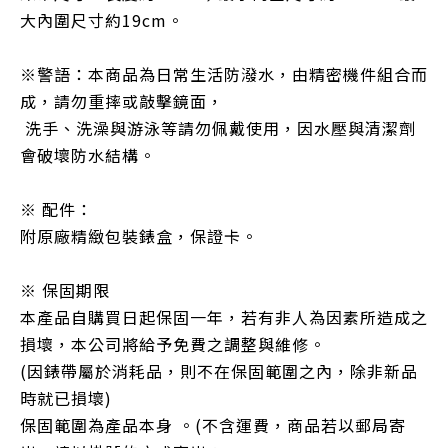
大內圍尺寸約19cm。
※警語：本商品為日常生活防潑水，由精密機件組合而
成，請勿重摔或敲擊鏡面，
洗手、洗澡與游泳等請勿佩戴使用，因水壓與清潔劑
會破壞防水結構。
※ 配件：
附原廠精緻包裝錶盒，保證卡。
※ 保固期限
本產品自購買日起保固一年，若有非人為因素所造成之
損壞，本公司將給予免費之調整與維修。
(因錶帶屬於消耗品，則不在保固範圍之內，除非新品
時就已損壞)
保固範圍為產品本身 。(不含運費，商品若以郵局寄