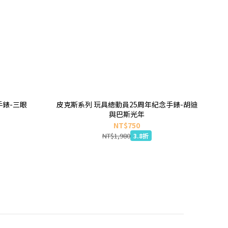
手錶-三眼
皮克斯系列 玩具總動員25周年紀念手錶-胡迪
與巴斯光年
NT$750
NT$1,980
3.8折