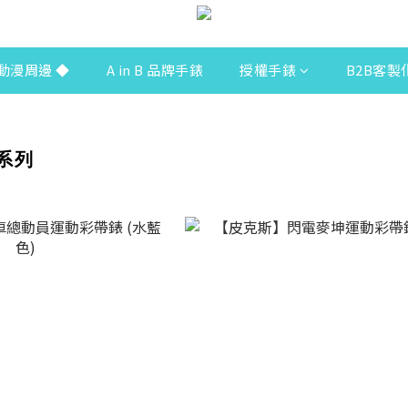
動漫周邊 ◆
A in B 品牌手錶
授權手錶
B2B客製
斯系列