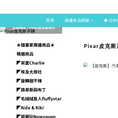
首頁
插畫家品牌館
◆ 日本
全部商品
/
Pixar皮克斯系列
★插畫家周邊商品★
Pixar皮克
精選商品
◤茶里Charlie
◤埃及大旅社
◤旋轉甜不辣
◤路易斯與布丁
◤毛絨絨星人fluffystar
◤Aida & Kiki
◤鬧著玩Nowyouon