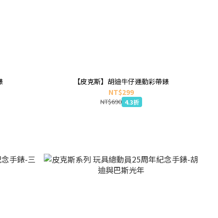
錶
【皮克斯】胡迪牛仔運動彩帶錶
NT$299
NT$690
4.3折