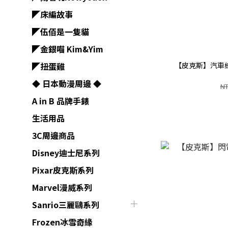
◤床編故事
◤伍佰是一隻貓
◤金銀喵 Kim&Yim
【皮克斯】汽車總
◤扭蛋雞
◆ 日本動漫周邊 ◆
NT
A in B 品牌手錶
生活用品
3C周邊商品
Disney迪士尼系列
Pixar皮克斯系列
Marvel漫威系列
Sanrio三麗鷗系列
Frozen冰雪奇緣